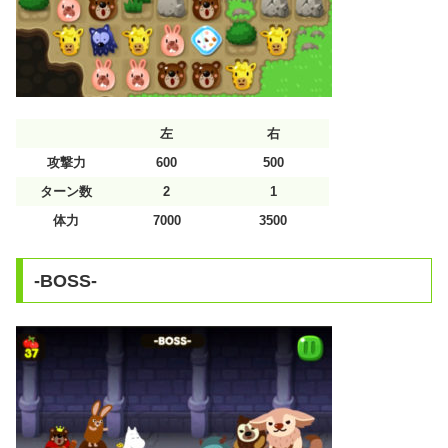
左
右
攻撃力
600
500
ターン数
2
1
体力
7000
3500
-BOSS-