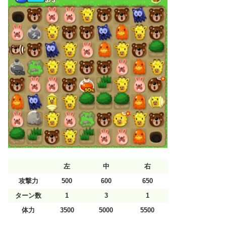
左
中
右
攻撃力
500
600
650
ターン数
1
3
1
体力
3500
5000
5500