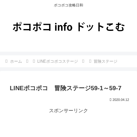
ポコポコ攻略日和
ホーム
LINEポコポコステージ
冒険ステージ
LINEポコポコ 冒険ステージ59-1～59-7
2020.04.12
スポンサーリンク