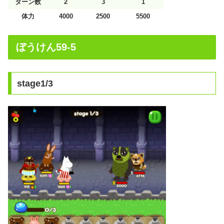
ターン数
2
3
1
体力
4000
2500
5500
ぼうけん59-5
stage1/3