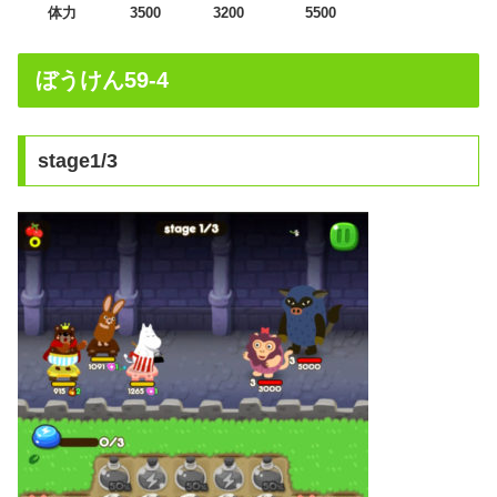
体力
3500
3200
5500
ぼうけん59-4
stage1/3