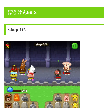
ぼうけん59-3
stage1/3