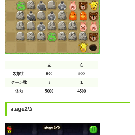
左
右
攻撃力
600
500
ターン数
3
1
体力
5000
4500
stage2/3