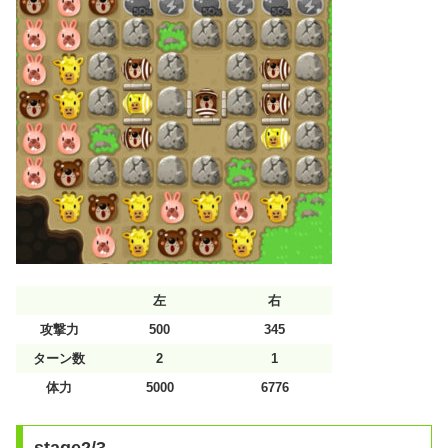
左
右
攻撃力
500
345
ターン数
2
1
体力
5000
6776
stage2/3