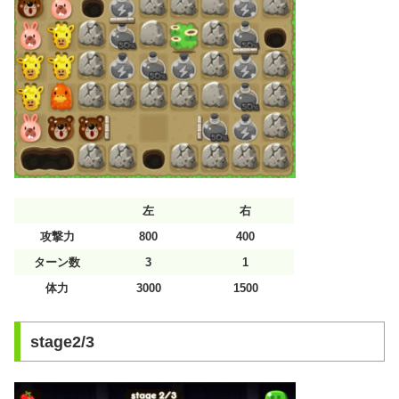
左
右
攻撃力
800
400
ターン数
3
1
体力
3000
1500
stage2/3