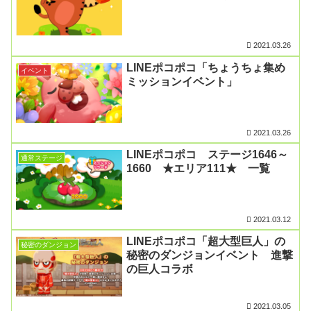
2021.03.26
LINEポコポコ「ちょうちょ集め
イベント
ミッションイベント」
2021.03.26
LINEポコポコ ステージ1646～
通常ステージ
1660 ★エリア111★ 一覧
2021.03.12
LINEポコポコ「超大型巨人」の
秘密のダンジョン
秘密のダンジョンイベント 進撃
の巨人コラボ
2021.03.05