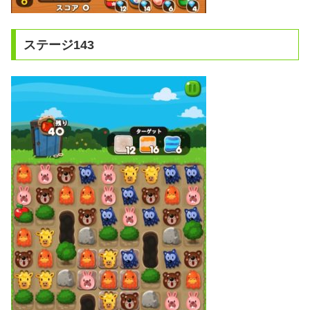
ステージ143