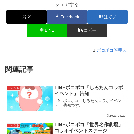
シェアする
X
Facebook
はてブ
LINE
コピー
ポコポコ管理人
関連記事
LINEポコポコ「しろたんコラボ
イベント
イベント」 告知
LINEポコポコ「しろたんコラボイベン
ト」 告知です。
2022.04.25
LINEポコポコ「世界名作劇場」
イベント
コラボイベントステージ