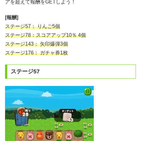
アを超えて報酬をGETしよう！
[報酬]
ステージ57： りんご5個
ステージ78：スコアアップ10％ 4個
ステージ143： 矢印爆弾3個
ステージ176： ガチャ券1枚
ステージ57