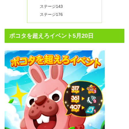
ステージ143
ステージ176
ポコタを超えろイベント5月20日