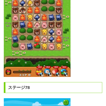
ステージ78