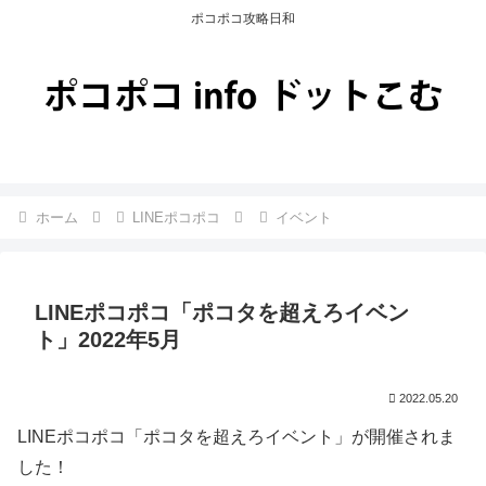
ポコポコ攻略日和
ホーム
LINEポコポコ
イベント
LINEポコポコ「ポコタを超えろイベン
ト」2022年5月
2022.05.20
LINEポコポコ「ポコタを超えろイベント」が開催されま
した！