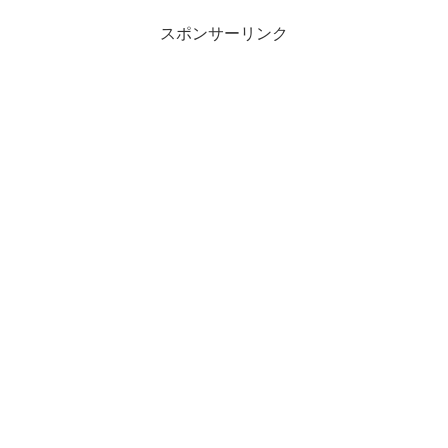
スポンサーリンク