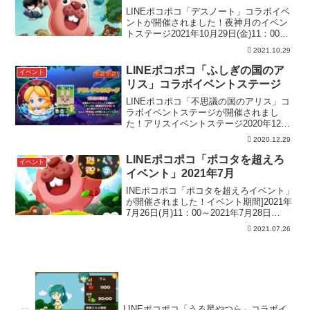
LINEポコポコ「デスノート」コラボイベ
ントが開催されました！夜神月のイベン
トステージ2021年10月29日(金)11：00～
2021年11月5日(金)10：59まで期間内に
2021.10.29
「夜神月のイベントステージ」全10ステ
ージクリア達成し、豪華報酬を...
LINEポコポコ「ふしぎの国のア
イベント
リス」コラボイベントステージ
LINEポコポコ「不思議の国のアリス」コ
ラボイベントステージが開催されまし
た！アリスイベントステージ2020年12月
29日(火)11：00～2021年1月5日(火)10：
2020.12.29
59まで期間内に「アリスイベントステー
ジ」全10ステージクリア達成し、...
LINEポコポコ「ポコタを超えろ
イベント
イベント」2021年7月
INEポコポコ「ポコタを超えろイベント」
が開催されました！イベント期間]2021年
7月26日(月)11：00～2021年7月28日
(水)11：00までイベント期間中、指定さ
2021.07.26
れたステージでポコタの記録スコアを超
えて報酬をGETしよう！ステージ...
LINEポコポコ「うる星やつら」コラボイ