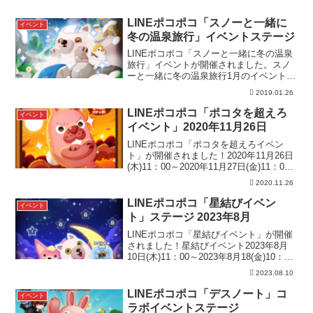
LINEポコポコ「スノーと一緒に
イベント
冬の温泉旅行」イベントステージ
LINEポコポコ「スノーと一緒に冬の温泉
旅行」イベントが開催されました。スノ
ーと一緒に冬の温泉旅行1月のイベントス
テージ2019年1月24日～1月31日11：00ま
2019.01.26
でイベント期間中、湯桶が現れているス
テージを花レベル以上でクリアして湯桶
LINEポコポコ「ポコタを超えろ
イベント
を集...
イベント」2020年11月26日
LINEポコポコ「ポコタを超えろイベン
ト」が開催されました！2020年11月26日
(木)11：00～2020年11月27日(金)11：00
までイベント期間中、指定されたステー
2020.11.26
ジでポコタの記録スコアを超えて報酬を
GETしよう！ステージ119：...
LINEポコポコ「星結びイベン
イベント
ト」ステージ 2023年8月
LINEポコポコ「星結びイベント」が開催
されました！星結びイベント2023年8月
10日(木)11：00～2023年8月18(金)10：59
まで「星のカギ」でイベントステージに
2023.08.10
挑戦し、報酬をGETしよう！ステージク
リア報酬：白花3つ、ダイヤ3...
LINEポコポコ「デスノート」コ
イベント
ラボイベントステージ