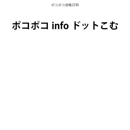
ポコポコ攻略日和