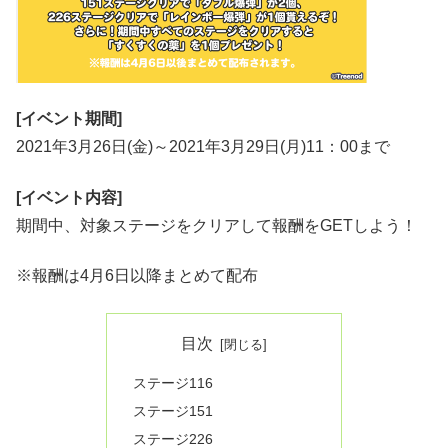
[イベント期間]
2021年3月26日(金)～2021年3月29日(月)11：00まで
[イベント内容]
期間中、対象ステージをクリアして報酬をGETしよう！
※報酬は4月6日以降まとめて配布
目次
ステージ116
ステージ151
ステージ226