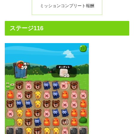
ミッションコンプリート報酬
ステージ116