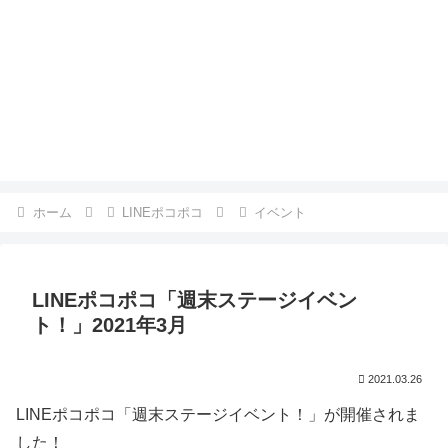
ホーム
LINEポコポコ
イベント
LINEポコポコ「週末ステージイベン
ト！」2021年3月
2021.03.26
LINEポコポコ「週末ステージイベント！」が開催されま
した！