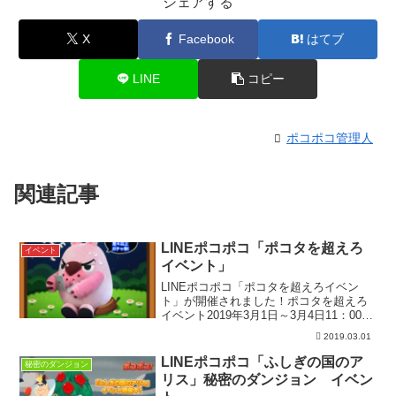
シェアする
X
Facebook
はてブ
LINE
コピー
ポコポコ管理人
関連記事
LINEポコポコ「ポコタを超えろ
イベント
イベント」
LINEポコポコ「ポコタを超えろイベン
ト」が開催されました！ポコタを超えろ
イベント2019年3月1日～3月4日11：00ま
でイベント期間中、指定されたステージ
2019.03.01
（50）でポコタの最高記録、78000スコ
アを超えて報酬をGETしよう！星4以上
LINEポコポコ「ふしぎの国のア
秘密のダンジョン
ガ...
リス」秘密のダンジョン イベン