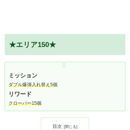
★エリア150★
ミッション
ダブル爆弾入れ替え5個
リワード
クローバー15
個
目次