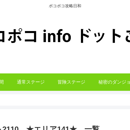
ポコポコ攻略日和
間
通常ステージ
冒険ステージ
秘密のダンジ
～2110 ★エリア141★ 一覧