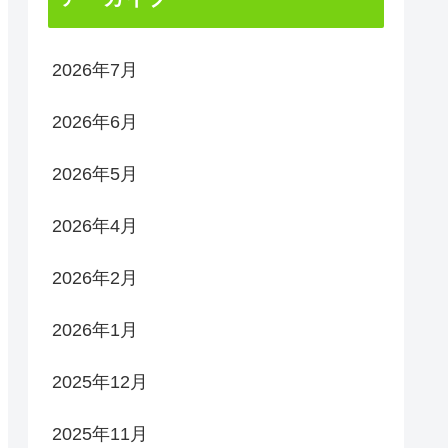
2026年7月
2026年6月
2026年5月
2026年4月
2026年2月
2026年1月
2025年12月
2025年11月