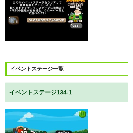
イベントステージ一覧
イベントステージ134-1