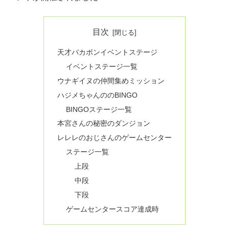
目次
天才バカボンイベントステージ
イベントステージ一覧
ウナギイヌの仲間集めミッション
ハジメちゃんののBINGO
BINGOステージ一覧
本宮さんの秘密のダンジョン
レレレのおじさんのゲームセンター
ステージ一覧
上段
中段
下段
ゲームセンタースコア達成時