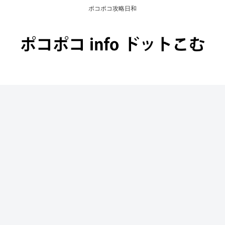
ポコポコ攻略日和