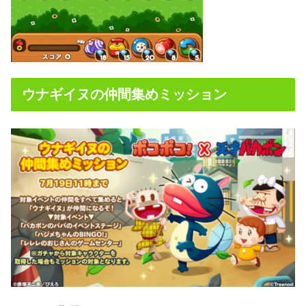
ウナギイヌの仲間集めミッション