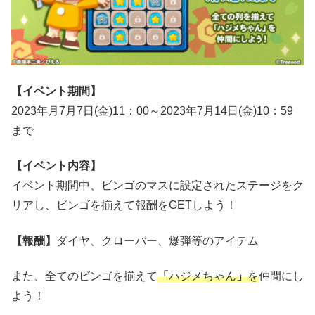
【イベント期間】
2023年月7月7日(金)11：00～2023年7月14日(金)10：59
まで
【イベント内容】
イベント期間中、ビンゴのマスに設定されたステージをク
リアし、ビンゴを揃えて報酬をGETしよう！
【報酬】
ダイヤ、クローバー、爆弾等のアイテム
また、全てのビンゴを揃えて
「
ハジメちゃん
」
を
仲間にし
よう！