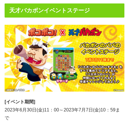
天才バカボンイベントステージ
[イベント期間]
2023年6月30日(金)11：00～2023年7月7日(金)10：59ま
で