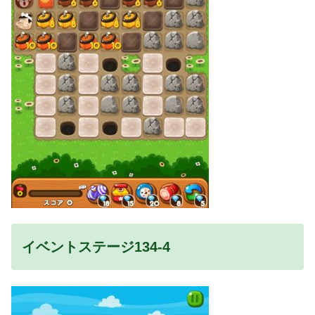
イベントステージ134-4