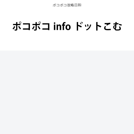
ポコポコ攻略日和