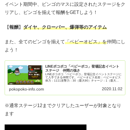
イベント期間中、ビンゴのマスに設定されたステージをク
リアし、ビンゴを揃えて報酬をGETしよう！
【
報酬
】
ダイヤ、クローバー、爆弾等のアイテム
また、全てのビンゴを揃えて
「ベビーオビス」を
仲間にし
よう！
LINEポコポコ「ベビーポコ」登場記念イベント
ステージ 仲間の強さ
LINEポコポコ「ベビーポコ」登場記念イベントステージに
て入手できる仲間です。ベビーオビス名前：ベビーオビス
体力：1111攻撃力：30（最大90）チャージ：1（最大
11）冒険スキル：アイスボム（5ターン）栽培：20時間で
ダブル爆弾ベビーブレ...
2020.11.02
pokopoko-info.com
※通常ステージ12までクリアしたユーザーが対象となり
ます