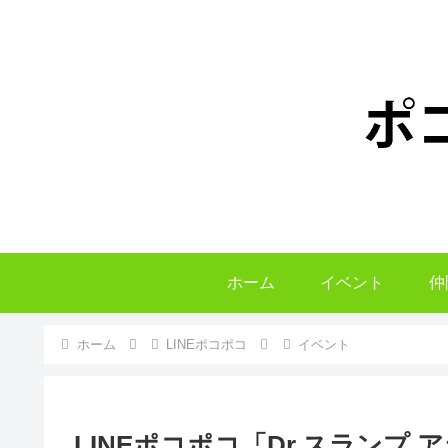
ホーム
イベント
仲
ホーム
LINEポコポコ
イベント
LINEポコポコ「Dr.スラン