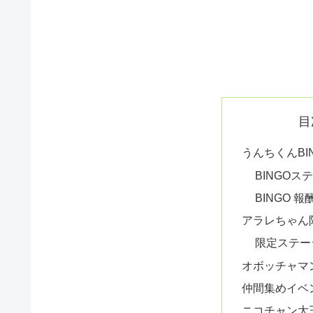
目
うんちくんBI
BINGOス
BINGO 報
アラレちゃん
限定ステー
オボッチャマ
仲間集めイベ
ニコチャン大