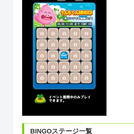
BINGOステージ一覧