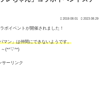
2019.08.01
2023.08.29
」コラボイベントが開催されました！
パマン」は仲間にできないようです。
*^▽^*)
ンサーリンク