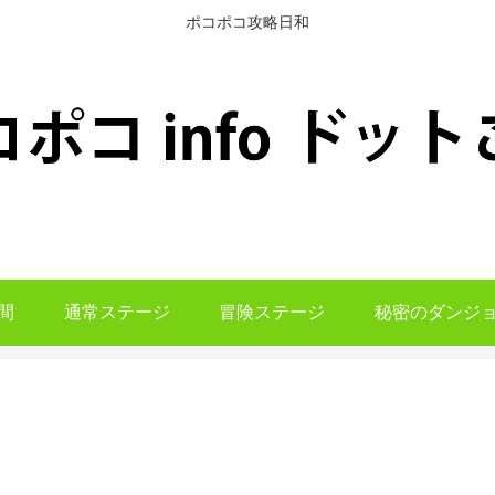
ポコポコ攻略日和
間
通常ステージ
冒険ステージ
秘密のダンジ