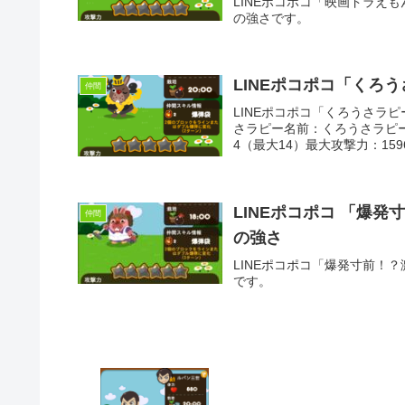
LINEポコポコ「映画ドラえ
の強さです。
LINEポコポコ「くろ
仲間
LINEポコポコ「くろうさラ
さラピー名前：くろうさラピー体
4（最大14）最大攻撃力：159
LINEポコポコ 「爆
仲間
の強さ
LINEポコポコ「爆発寸前！
です。