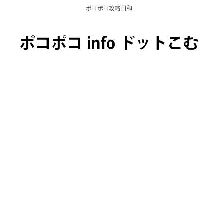
ポコポコ攻略日和