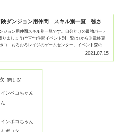
 冒険ダンジョン用仲間 スキル別一覧 強さ
険ダンジョン用仲間スキル別一覧です。自分だけの最強パーテ
りましょう(*^▽^*)仲間イベント別一覧は↓から※最終更
ポコポコ「おろおろレイジのゲームセンター」イベント森の癒
2021.07.15
次
タインペコちゃん
ゃん
タインポコちゃん
ゃんポコタ