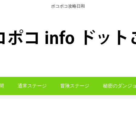
ポコポコ攻略日和
間
通常ステージ
冒険ステージ
秘密のダンジ