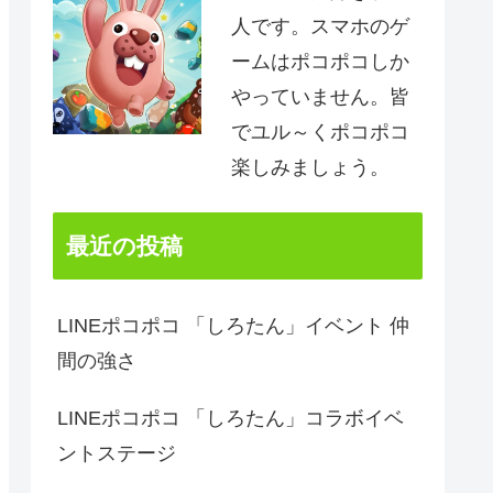
人です。スマホのゲ
ームはポコポコしか
やっていません。皆
でユル～くポコポコ
楽しみましょう。
最近の投稿
LINEポコポコ 「しろたん」イベント 仲
間の強さ
LINEポコポコ 「しろたん」コラボイベ
ントステージ