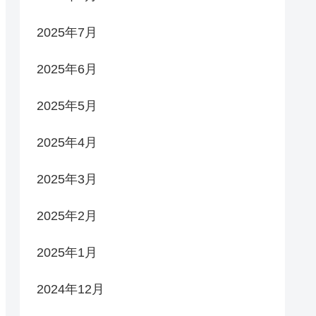
2025年7月
2025年6月
2025年5月
2025年4月
2025年3月
2025年2月
2025年1月
2024年12月