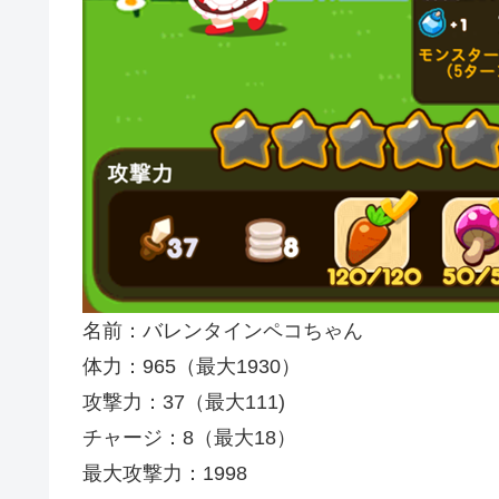
名前：バレンタインペコちゃん
体力：965（最大1930）
攻撃力：37（最大111)
チャージ：8（最大18）
最大攻撃力：1998