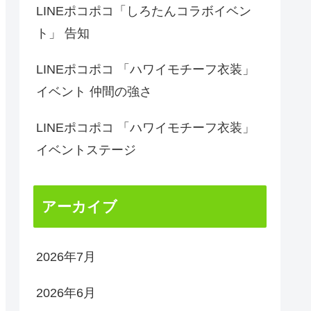
LINEポコポコ「しろたんコラボイベン
ト」 告知
LINEポコポコ 「ハワイモチーフ衣装」
イベント 仲間の強さ
LINEポコポコ 「ハワイモチーフ衣装」
イベントステージ
アーカイブ
2026年7月
2026年6月