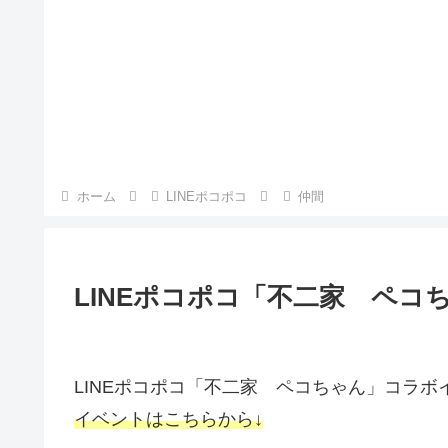
ホーム
LINEポコポコ
仲間
LINEポコポコ「不二家 ペコ
LINEポコポコ「不二家 ペコちゃん」コラ
イベントはこちらから↓