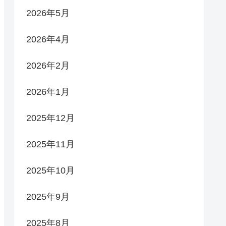
2026年5月
2026年4月
2026年2月
2026年1月
2025年12月
2025年11月
2025年10月
2025年9月
2025年8月