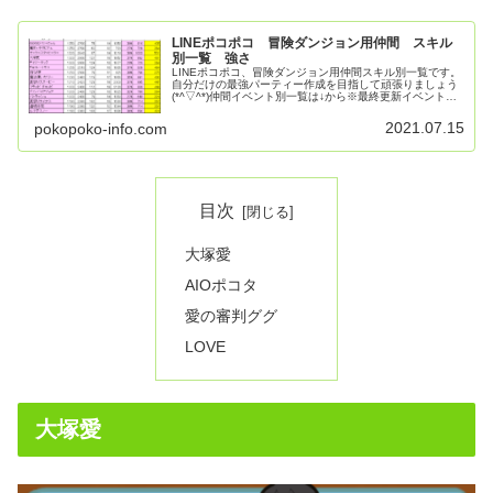
LINEポコポコ 冒険ダンジョン用仲間 スキル
別一覧 強さ
LINEポコポコ、冒険ダンジョン用仲間スキル別一覧です。
自分だけの最強パーティー作成を目指して頑張りましょう
(*^▽^*)仲間イベント別一覧は↓から※最終更新イベント：
LINEポコポコ「おろおろレイジのゲームセンター」イベン
ト森の癒し仲間※...
2021.07.15
pokopoko-info.com
目次
大塚愛
AIOポコタ
愛の審判ググ
LOVE
大塚愛