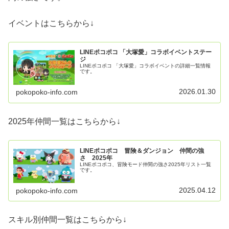
イベントはこちらから↓
LINEポコポコ 「大塚愛」コラボイベントステー
ジ
LINEポコポコ 「大塚愛」コラボイベントの詳細一覧情報
です。
2026.01.30
pokopoko-info.com
2025年仲間一覧はこちらから↓
LINEポコポコ 冒険＆ダンジョン 仲間の強
さ 2025年
LINEポコポコ、冒険モード仲間の強さ2025年リスト一覧
です。
2025.04.12
pokopoko-info.com
スキル別仲間一覧はこちらから↓