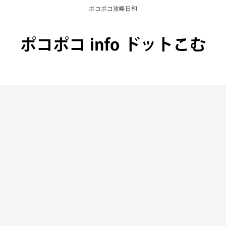
ポコポコ攻略日和