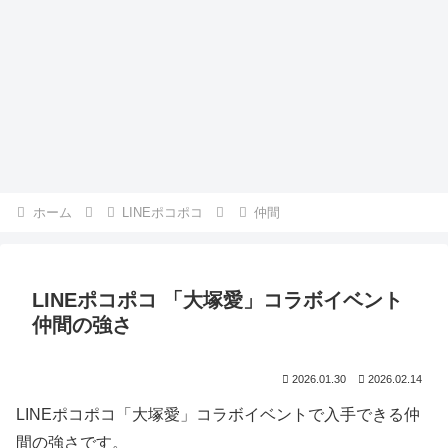
ホーム
LINEポコポコ
仲間
LINEポコポコ 「大塚愛」コラボイベント
仲間の強さ
2026.01.30
2026.02.14
LINEポコポコ「大塚愛」コラボイベントで入手できる仲
間の強さです。